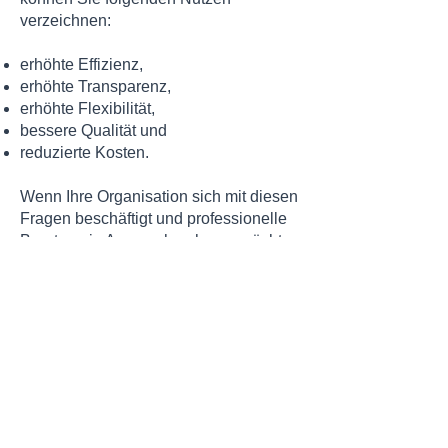
verzeichnen:
erhöhte Effizienz,
erhöhte Transparenz,
erhöhte Flexibilität,
bessere Qualität und
reduzierte Kosten.
Wenn Ihre Organisation sich mit diesen
Fragen beschäftigt und professionelle
Beratung in Anspruch nehmen möchte,
ist dies jederzeit möglich in
Kooperation mit der
Astrid Höhle
Consulting & Training.