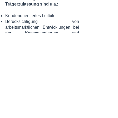
Trägerzulassung sind u.a.:
Kundenorientiertes Leitbild,
Berücksichtigung von
arbeitsmarktlichen Entwicklungen bei
der Konzeptionierung und
Durchführung von Maßnahmen,
Festlegung von Unternehmenszielen
auf der strategischen Ebene,
Festlegung von Maßnahmezielen auf
der operativen Ebene (Lehr-/
Lernprozess, Vermittlungserfolge,
Bestehensquote...),
Beratung und Förderung des
individuellen Lernprozesses der
Teilnehmenden,
Evaluationsmethoden der Maßnahmen,
Überprüfung der eigenen
Funktionsweise der Organisation,
Zusammenarbeit mit externen